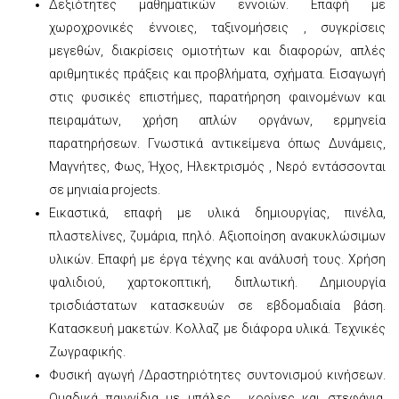
Δεξιότητες μαθηματικών εννοιών. Επαφή με
χωροχρονικές έννοιες, ταξινομήσεις , συγκρίσεις
μεγεθών, διακρίσεις ομιοτήτων και διαφορών, απλές
αριθμητικές πράξεις και προβλήματα, σχήματα. Εισαγωγή
στις φυσικές επιστήμες, παρατήρηση φαινομένων και
πειραμάτων, χρήση απλών οργάνων, ερμηνεία
παρατηρήσεων. Γνωστικά αντικείμενα όπως Δυνάμεις,
Μαγνήτες, Φως, Ήχος, Ηλεκτρισμός , Νερό εντάσσονται
σε μηνιαία projects.
Εικαστικά, επαφή με υλικά δημιουργίας, πινέλα,
πλαστελίνες, ζυμάρια, πηλό. Αξιοποίηση ανακυκλώσιμων
υλικών. Επαφή με έργα τέχνης και ανάλυσή τους. Χρήση
ψαλιδιού, χαρτοκοπτική, διπλωτική. Δημιουργία
τρισδιάστατων κατασκευών σε εβδομαδιαία βάση.
Κατασκευή μακετών. Κολλαζ με διάφορα υλικά. Τεχνικές
Ζωγραφικής.
Φυσική αγωγή /Δραστηριότητες συντονισμού κινήσεων.
Ομαδικά παιγνίδια με μπάλες , κορίνες και στεφάνια.