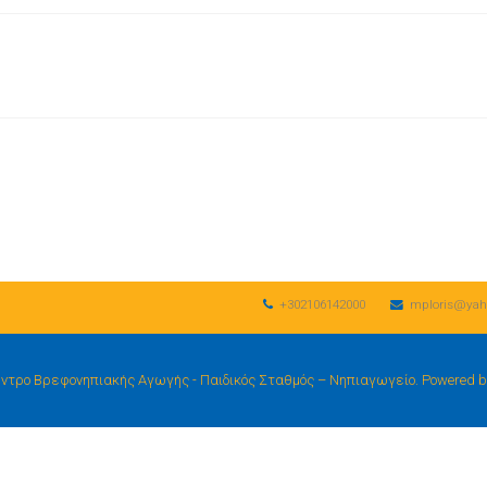
+302106142000
mploris@yah
ρο Βρεφονηπιακής Αγωγής - Παιδικός Σταθμός – Νηπιαγωγείο. Powered by we