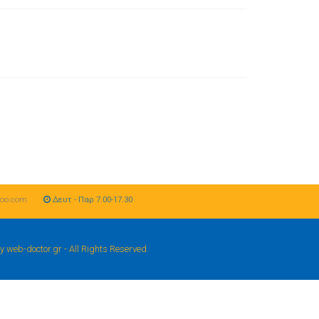
oo.com
Δευτ - Παρ 7.00-17.30
b-doctor.gr - All Rights Reserved.