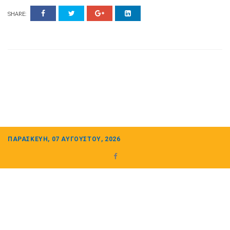
SHARE:
ΠΑΡΑΣΚΕΥΉ, 07 ΑΥΓΟΎΣΤΟΥ, 2026
+302106142000
mploris@yahoo.com
Δευτ - Παρ 7.00-17.30
© 2026 Μελωδίες της Πλώρης - Κέντρο Βρεφονηπιακής Αγωγής -
Παιδικός Σταθμός – Νηπιαγωγείο. Powered by web-doctor.gr - All Rights